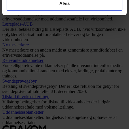
Afvis
elever/lærlinge.
Elevlønninger
Mindstelønsatser og lønbestemmelser for elever og lærlinge i
erhvervsuddannelser med uddannelsesaftale i en virksomhed.
Læreplads-AUB
Der skal betales bidrag til Læreplads-AUB, hvis virksomheden ikke
opfylder et fastsat mål for antallet af elever og lærlinge i
virksomheden.
Ny mesterlære
Ny mesterlære er en anden måde at gennemføre grundforløbet i en
erhvervsuddannelse på.
Relevante uddannelser
Forskellige relevante uddannelser på alle niveauer indenfor medie-
og kommunikationsbranchen med elever, lærlinge, praktikanter og
trainees.
Svendeprøvegebyr
Betaling af svendeprøvegebyr. Der er ikke refusion for gebyr for
svendeprøver afholdt efter 31. december 2020.
Tilskud til voksenlærlinge
Vilkår og betingelser for tilskud til virksomheder der indgår
uddannelsesaftale med voksne lærlinge.
Uddannelsesblanketter
Uddannelsesblanketter. Indgåelse, forlængelse og ophævelse af
uddannelsesaftaler.