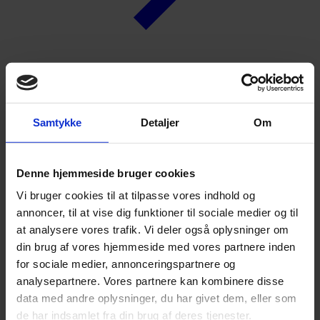
Vidensbank
Forside
Samtykke
Detaljer
Om
Vidensbank
Uddannelse
Denne hjemmeside bruger cookies
Uddannelse
Vi bruger cookies til at tilpasse vores indhold og
annoncer, til at vise dig funktioner til sociale medier og til
GRAKOM yder rådgivning om alle typer uddannelser og
at analysere vores trafik. Vi deler også oplysninger om
uddannelsesforhold, herunder om elever og lærlinge,
erhvervsuddannelser, praktikanter i lønnet og ulønnet praktik og
din brug af vores hjemmeside med vores partnere inden
trainees. Det er både generel rådgivning inden for fx mediegrafiker-,
for sociale medier, annonceringspartnere og
grafisk tekniker- og kontoruddannelserne og specifik rådgivning om
analysepartnere. Vores partnere kan kombinere disse
et konkret uddannelsesforhold som f.eks. lærlingeløn, skoleophold,
sygdom, forlængelse af uddannelsesaftale, erkendtlighed til
data med andre oplysninger, du har givet dem, eller som
praktikanter ved ulønnet praktik osv.
de har indsamlet fra din brug af deres tjenester.