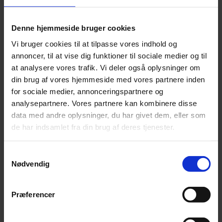
Denne hjemmeside bruger cookies
Vi bruger cookies til at tilpasse vores indhold og
annoncer, til at vise dig funktioner til sociale medier og til
at analysere vores trafik. Vi deler også oplysninger om
din brug af vores hjemmeside med vores partnere inden
for sociale medier, annonceringspartnere og
analysepartnere. Vores partnere kan kombinere disse
Grafisk Branche er GRAKOMs branchefællesskab for grafiske
data med andre oplysninger, du har givet dem, eller som
virksomheder som fx trykkerier, labelproducenter og andre, der er
de har indsamlet fra din brug af deres tjenester.
involveret i produktionen af tryksager, eller som er
underleverandører til grafiske virksomheder. Som medlem af Grafisk
Branche bliver du en del af et stærkt fagligt fællesskab.
Samtykkevalg
Nødvendig
Præferencer