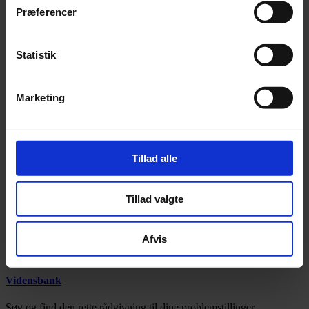
Præferencer
Statistik
Marketing
Tillad alle
Tillad valgte
Afvis
Vil du vide mere om uddannelse, kan du søge i vores vidensbank
eller finde svar direkte i nedenstående emner.
Vidensbank
Søg og find den rette rådgivning til dine problemstillinger.