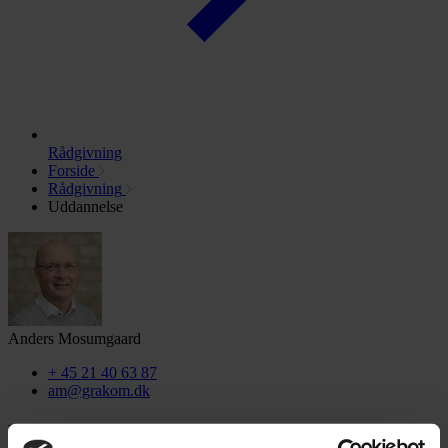
Rådgivning
Forside
Rådgivning
Uddannelse
Anders Mosumgaard
+ 45 21 40 63 87
am@grakom.dk
Uddannelse