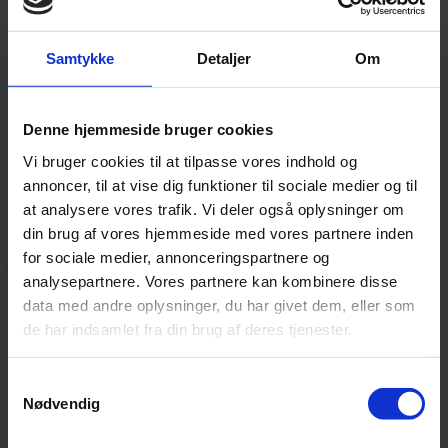
I GRAKOM får du rådgivning om erhvervsuddannelser og
elevforhold. Hvis du har elever eller overvejer at få det, men er i
Samtykke
Detaljer
Om
tvivl om regler og vilkår, så er der hjælp at hente hos os. Du får både
generel rådgivning inden for fx mediegrafiker-, grafisk tekniker- og
kontoruddannelserne og specifik rådgivning om et konkret
uddannelsesforhold, eksempelvis løntrin, skoleophold, sygdom,
Denne hjemmeside bruger cookies
forlængelse af uddannelsesaftale osv.
Vi bruger cookies til at tilpasse vores indhold og
Vi rådgiver også om efter- og videreuddannelse samt hvem der kan
annoncer, til at vise dig funktioner til sociale medier og til
gøre brug af de grafiske kompetenceudviklingsfonde.
at analysere vores trafik. Vi deler også oplysninger om
GRAKOM medvirker i øvrigt til at udvikle relevante, valgfri
din brug af vores hjemmeside med vores partnere inden
specialefag på uddannelserne. Fx
Emballage – design og
for sociale medier, annonceringspartnere og
produktion
fra mediegrafikeruddannelsen.
analysepartnere. Vores partnere kan kombinere disse
Hvis du søger svar på et konkret spørgsmål, så kan du søge mere
data med andre oplysninger, du har givet dem, eller som
viden i vidensbanken.
de har indsamlet fra din brug af deres tjenester.
Bliv klogere
Samtykkevalg
Nødvendig