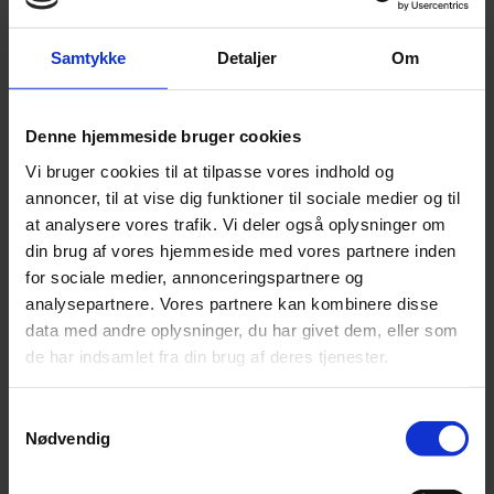
Se aftalen her
DataLøn Branche
Samtykke
Detaljer
Om
Denne hjemmeside bruger cookies
Vi bruger cookies til at tilpasse vores indhold og
Se aftalen her
annoncer, til at vise dig funktioner til sociale medier og til
Farligt affald
at analysere vores trafik. Vi deler også oplysninger om
din brug af vores hjemmeside med vores partnere inden
for sociale medier, annonceringspartnere og
analysepartnere. Vores partnere kan kombinere disse
data med andre oplysninger, du har givet dem, eller som
de har indsamlet fra din brug af deres tjenester.
Se aftalen her
Firmapension for funktionærer
Samtykkevalg
Nødvendig