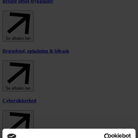
Brugte offset-trykplader
Se aftalen her
Brændstof, opladning & bilvask
Se aftalen her
Cybersikkerhed