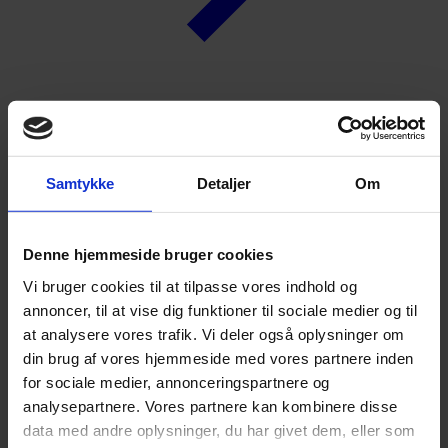
Fordelsprogram
Forside
Samtykke
Detaljer
Om
Medlemsfordele
Fordelsprogram
Softworld-kurser
Denne hjemmeside bruger cookies
Vi bruger cookies til at tilpasse vores indhold og
annoncer, til at vise dig funktioner til sociale medier og til
at analysere vores trafik. Vi deler også oplysninger om
Michael Brochmann
din brug af vores hjemmeside med vores partnere inden
for sociale medier, annonceringspartnere og
+ 45 23 65 65 33
analysepartnere. Vores partnere kan kombinere disse
mbn@grakom.dk
data med andre oplysninger, du har givet dem, eller som