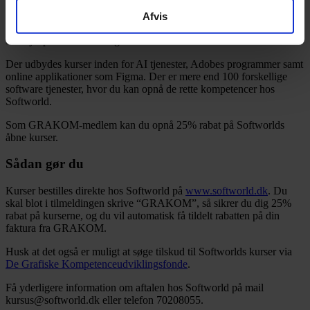
arbejdsgiver får adgang til den rette faglighed hos dig og du bevarer
Afvis
din aktualitet i et hastigt bevægende arbejdsmarked.
Det hjælper Softworld dig med.
Der udbydes kurser inden for AI tjenester, Adobes programmer samt
online applikationer som Figma. Der er mere end 100 forskellige
software tjenester, hvor du kan opnå de rette kompetencer hos
Softworld.
Som GRAKOM-medlem kan du opnå 25% rabat på Softworlds
åbne kurser.
Sådan gør du
Kurser bestilles direkte hos Softworld på
www.softworld.dk
. Du
skal blot i tilmeldingen skrive “GRAKOM”, så sikrer du dig 25%
rabat på kurserne, og du vil automatisk få tildelt rabatten på din
faktura fra GRAKOM.
Husk at det også er muligt at søge tilskud til Softworlds kurser via
De Grafiske Kompetenceudviklingsfonde
.
Få yderligere information om aftalen hos Softworld på mail
kursus@softworld.dk eller telefon 70208055.