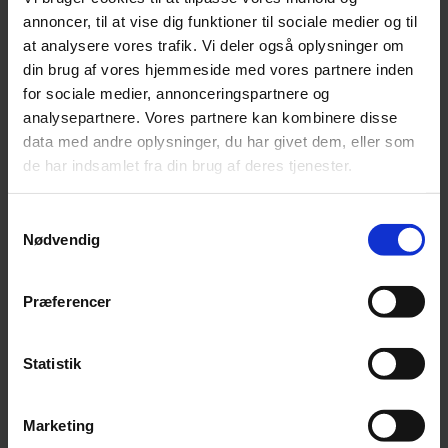
hverdage før.
annoncer, til at vise dig funktioner til sociale medier og til
at analysere vores trafik. Vi deler også oplysninger om
Frist og information
din brug af vores hjemmeside med vores partnere inden
Tilmeldingsfrist
for sociale medier, annonceringspartnere og
25. maj 2026
analysepartnere. Vores partnere kan kombinere disse
Status
data med andre oplysninger, du har givet dem, eller som
de har indsamlet fra din brug af deres tjenester.
Afholdt
Samtykkevalg
Nødvendig
Marie Raun Thøgersen
Præferencer
+ 45 40 90 91 10
mrt@grakom.dk
Statistik
E-mail marketing rejser en central juridisk problemstilling:
hvornår må virksomheder sende markedsføring pr. e-mail, og
Marketing
hvornår kræver det et gyldigt, dokumenterbart samtykke?