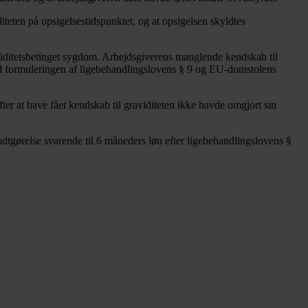
teten på opsigelsestidspunktet, og at opsigelsen skyldtes
raviditetsbetinget sygdom. Arbejdsgiverens manglende kendskab til
med formuleringen af ligebehandlingslovens § 9 og EU-domstolens
efter at have fået kendskab til graviditeten ikke havde omgjort sin
tgørelse svarende til 6 måneders løn efter ligebehandlingslovens §