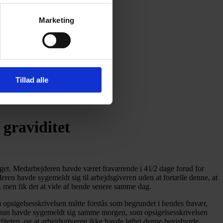
Marketing
Tillad alle
 graviditet
iget. Medarbejderen havde været fraværende i 41⁄2 dage forud for
ren havde sygemeldt sig til arbejdsgiveren uden at fortælle denne, at
, men fik det at vide af hende senere samme dag.
m opsigelsesskrivelsen måtte forstås som begrundet i hendes fravær,
at hun havde sygemeldt sig samme morgen, som opsigelsesskrivelsen
diteten, og at arbejdsgiveren ikke havde løftet denne bevisbyrde.