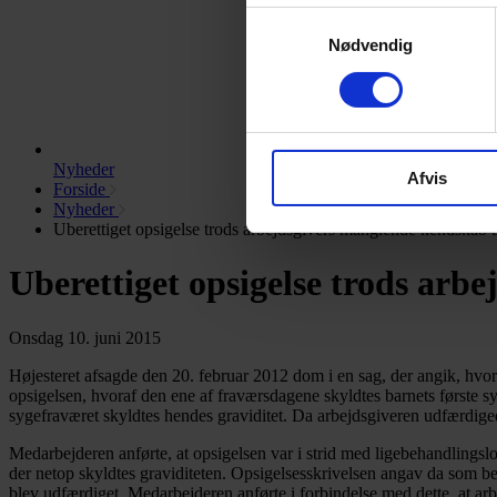
Samtykkevalg
Nødvendig
Nyheder
Afvis
Forside
Nyheder
Uberettiget opsigelse trods arbejdsgivers manglende kendskab ti
Uberettiget opsigelse trods arbe
Onsdag 10. juni 2015
Højesteret afsagde den 20. februar 2012 dom i en sag, der angik, hvo
opsigelsen, hvoraf den ene af fraværsdagene skyldtes barnets første s
sygefraværet skyldtes hendes graviditet. Da arbejdsgiveren udfærdiged
Medarbejderen anførte, at opsigelsen var i strid med ligebehandlingsl
der netop skyldtes graviditeten. Opsigelsesskrivelsen angav da som 
blev udfærdiget. Medarbejderen anførte i forbindelse med dette, at arb