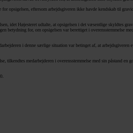
for opsigelsen, eftersom arbejdsgiveren ikke havde kendskab til gravidi
lsen, idet Højesteret udtalte, at opsigelsen i det væsentlige skyldtes g
 nogen betydning for, om opsigelsen var berettiget i overensstemmelse 
edarbejderen i denne særlige situation var betinget af, at arbejdsgiveren 
se, tilkendtes medarbejderen i overensstemmelse med sin påstand en god
0.