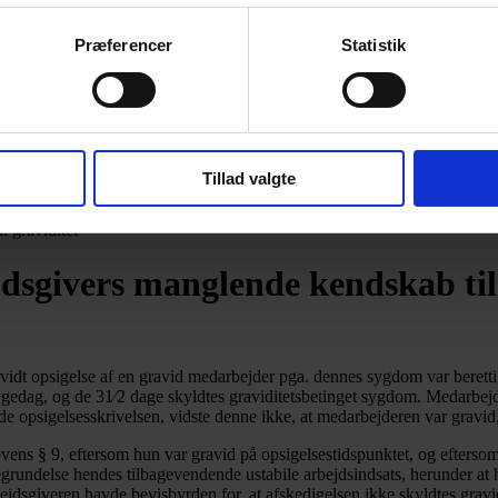
Præferencer
Statistik
Tillad valgte
l graviditet
jdsgivers manglende kendskab til
rvidt opsigelse af en gravid medarbejder pga. dennes sygdom var berett
ygedag, og de 31⁄2 dage skyldtes graviditetsbetinget sygdom. Medarbejde
e opsigelsesskrivelsen, vidste denne ikke, at medarbejderen var gravid
ovens § 9, eftersom hun var gravid på opsigelsestidspunktet, og efterso
begrundelse hendes tilbagevendende ustabile arbejdsindsats, herunder 
ejdsgiveren havde bevisbyrden for, at afskedigelsen ikke skyldtes gravi