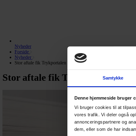
Nyheder
Forside
Nyheder
Stor aftale fik Trykportalen til at åbne bogbinderafdeling
Stor aftale fik Trykportalen til
Samtykke
Denne hjemmeside bruger c
Vi bruger cookies til at tilpas
vores trafik. Vi deler også 
annonceringspartnere og anal
dem, eller som de har indsaml