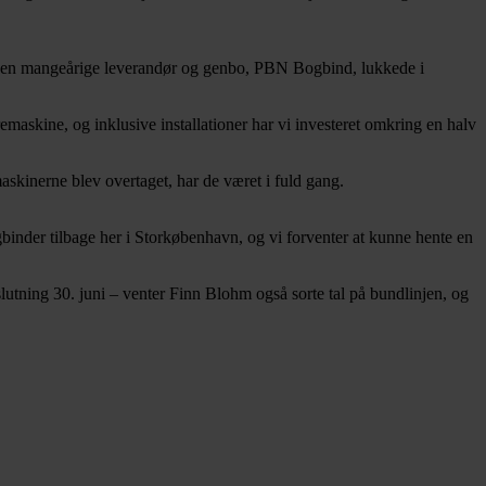
a den mangeårige leverandør og genbo, PBN Bogbind, lukkede i
emaskine, og inklusive installationer har vi investeret omkring en halv
maskinerne blev overtaget, har de været i fuld gang.
binder tilbage her i Storkøbenhavn, og vi forventer at kunne hente en
lutning 30. juni – venter Finn Blohm også sorte tal på bundlinjen, og