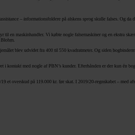
ssistance – informationsfoldere på alskens sprog skulle falses. Og d
styr til en maskinhandler. Vi købte nogle falsemaskiner og en ekstra skær
n Blohm.
 lejemålet blev udvidet fra 400 til 550 kvadratmeter. Og siden bogbinder
ret i kontakt med nogle af PBN’s kunder. Efterhånden er der kun én bog
/19 et overskud på 119.000 kr. før skat. I 2019/20-regnskabet – med afs