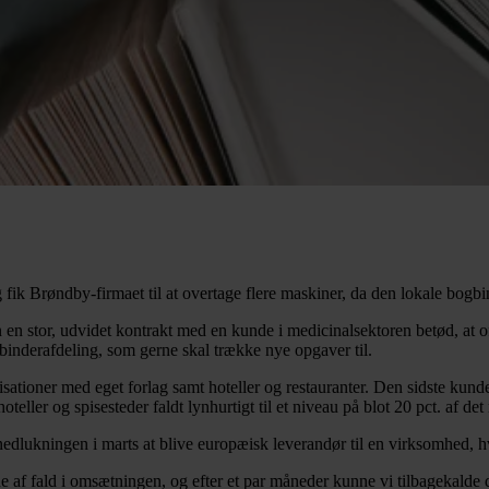
ik Brøndby-firmaet til at overtage flere maskiner, da den lokale bogbi
stor, udvidet kontrakt med en kunde i medicinalsektoren betød, at of
binderafdeling, som gerne skal trække nye opgaver til.
sationer med eget forlag samt hoteller og restauranter. Den sidste kun
oteller og spisesteder faldt lynhurtigt til et niveau på blot 20 pct. af 
dlukningen i marts at blive europæisk leverandør til en virksomhed, hvo
vde af fald i omsætningen, og efter et par måneder kunne vi tilbagekald