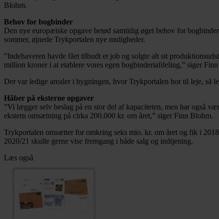
Blohm.
Behov for bogbinder
Den nye europæiske opgave betød samtidig øget behov for bogbindera
sommer, øjnede Trykportalen nye muligheder.
”Indehaveren havde fået tilbudt et job og solgte alt sit produktionsud
million kroner i at etablere vores egen bogbinderiafdeling,” siger Fin
Der var ledige arealer i bygningen, hvor Trykportalen bor til leje, så
Håber på eksterne opgaver
”Vi lægger selv beslag på en stor del af kapaciteten, men har også væ
ekstern omsætning på cirka 200.000 kr. om året,” siger Finn Blohm.
Trykportalen omsætter for omkring seks mio. kr. om året og fik i 2018
2020/21 skulle gerne vise fremgang i både salg og indtjening.
Læs også