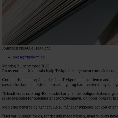
Journalist
Nils-Ole Heggland
presse@grakom.dk
Mandag 21. september 2020
En ny europæisk kontrakt hjalp Trykportalen gennem coronakrisen og f
Coronakrisen kan også mærkes hos Trykportalen med fem mand, men en 
næsten har kunnet holde sin omsætning – og har investeret i egen bog
”Blandt vores omkring 400 kunder har vi en del boligselskaber, organi
seksdagesregel for hotelgæster i Storkøbenhavn, og vores opgaver til h
Men efter benarbejde gennem 12-18 måneder lykkedes det kort efter ne
”Det var lyksaligt for os, for det udlignede næsten, hvad vi ellers ha