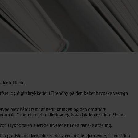
nder lukkede.
fset- og digitaltrykkeriet i Brøndby på den københavnske vestegn
detype blev hårdt ramt af nedlukningen og den omstridte
det normale,” fortæller adm. direktør og hovedaktionær Finn Blohm.
r Trykportalen allerede leverede til den danske afdeling.
e den grafiske medarbejder, vi desværre måtte hjemsende,” siger Finn