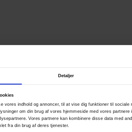
 at åbne bogbinderafdeling
Detaljer
ookies
se vores indhold og annoncer, til at vise dig funktioner til sociale
oplysninger om din brug af vores hjemmeside med vores partnere i
ysepartnere. Vores partnere kan kombinere disse data med andr
et fra din brug af deres tjenester.