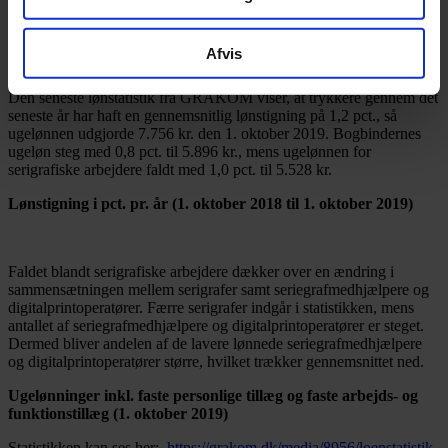
Ny ugelønsstatistik fra GRAKOM viser, at faglærte arbejderes
ugeløn steg med 0,4 pct. i løn fra 1. oktober 2018 til 1. oktober
2019. Gennem samme periode steg de ikke-faglærte medarbejderes
Afvis
ugeløn med 0,6 pct.
Den seneste lønstatistik fra GRAKOM viser, at trykkere gennem det
seneste år har haft en gennemsnitlig lønstigning på 1,2 pct., så
ugelønnen udgjorde 7.756 kr. den 1. oktober 2019. Bogbindernes
ugeløn steg med 0,8 pct. til 5.896 kr., mens ugelønnen for
serigrafiske arbejdere faldt med 1,0 pct. til 5.528 kr.
Lønstigning i pct. pr. år (1. oktober 2018 til 1. oktober 2019)
Faldet blandt serigrafiske arbejdere dækker over en ændring i
sammensætningen mellem serigrafer samt seriegrafmedhjælpere og
digitalprintoperatører. Færre serigrafer indgår i statistikken, mens
antallet af seriegrafmedhjælpere og digitalprintoperatører er steget.
Dermed bliver andelen af de lavere lønnede seriegrafmedhjælpere
og digitalprintoperatører større, hvilket trækker gennemsnittet ned.
Ugelønninger inkl. faste personlige tillæg og faste arbejds- og
funktionstillæg (1. oktober 2019)
Statistikken kan ses her:
https://grakom.dk/media/8956/loenstatistik-