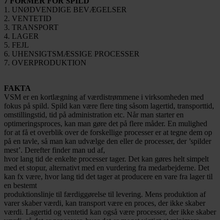
7 FORMER FOR SPILD
1. UNØDVENDIGE BEVÆGELSER
2. VENTETID
3. TRANSPORT
4. LAGER
5. FEJL
6. UHENSIGTSMÆSSIGE PROCESSER
7. OVERPRODUKTION
FAKTA
VSM er en kortlægning af værdistrømmene i virksomheden med
fokus på spild. Spild kan være flere ting såsom lagertid, transporttid,
omstillingstid, tid på administration etc. Når man starter en
optimeringsproces, kan man gøre det på flere måder. En mulighed
for at få et overblik over de forskellige processer er at tegne dem op
på en tavle, så man kan udvælge den eller de processer, der ’spilder
mest’. Derefter finder man ud af,
hvor lang tid de enkelte processer tager. Det kan gøres helt simpelt
med et stopur, alternativt med en vurdering fra medarbejderne. Det
kan fx være, hvor lang tid det tager at producere en vare fra lager til
en bestemt
produktionslinje til færdiggørelse til levering. Mens produktion af
varer skaber værdi, kan transport være en proces, der ikke skaber
værdi. Lagertid og ventetid kan også være processer, der ikke skaber