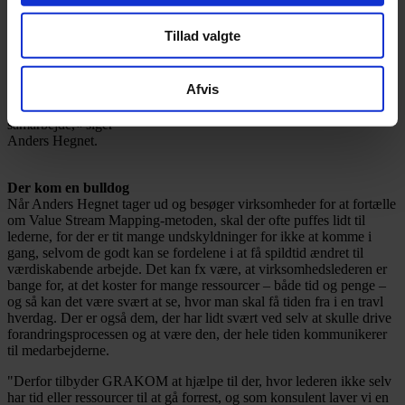
Når man laver en VSM for hele virksomheden, er
det typisk de
forskellige produktionsled, der går sammen om at kigge på
Tillad valgte
processerne sammen med konsulenten.
"Det er en rigtig god øvelse, fordi man får nogle
aha-oplevelser i
Afvis
forhold til, hvad de andre laver, og hvad der er vigtigt for dem. Det
giver et godt fælles afsæt for det videre arbejde og for et forbedret
samarbejde,« siger
Anders Hegnet.
Der kom en bulldog
Når Anders Hegnet tager ud og besøger virksomheder for at fortælle
om Value Stream Mapping-metoden, skal der ofte puffes lidt til
lederne, for der er tit mange undskyldninger for ikke at komme i
gang, selvom de godt kan se fordelene i at få spildtid ændret til
værdiskabende arbejde. Det kan fx være, at virksomhedslederen er
bange for, at det koster for mange ressourcer – både tid og penge –
og så kan det være svært at se, hvor man skal få tiden fra i en travl
hverdag. Der er også dem, der har lidt svært ved selv at skulle drive
forandringsprocessen og at være den, der hele tiden kommunikerer
til medarbejderne.
"Derfor tilbyder GRAKOM at hjælpe til der, hvor lederen ikke selv
har tid eller ressourcer til at gå forrest, og som konsulent laver vi en