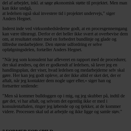
del af arbejdet, inkl. at søge økonomisk støtte til projektet. Men man
kan ikke undgå,
at ledelsen også skal investere tid i projektet undervejs," siger
Anders Hegnet.
Inderst inde ved virksomhedslederne godt, at en procesgennemgang
kan være tiltrængt. Derfor er det heller ikke svært at overbevise dem
om, at resultatet ender med en forbedret bundlinje og glade og
tilfredse medarbejdere. Den største udfordring er selve
opfølgningsdelen, fortæller Anders Hegnet.
"Når jeg som konsulent har afleveret en rapport med de procedurer,
der skal ændres, og det er godkendt af ledelsen, så laver jeg en
handlingsplan, der viser, hvad ledelsen og medarbejderne selv skal
gøre. Her kan jeg godt opleve, at der ikke altid er sket det, der er
aftalt, når jeg kontakter dem nogle uger efter,« siger han og
fortsætter smilende:
"Men så kommer bulldoggen op i mig, og jeg skubber på, indtil de
gør det, vi har aftalt, og selvom det egentlig ikke er med i
konsulentaftalen, ringer jeg løbende op og
tjekker, at de kommer
videre. Processen skal ud at arbejde og ikke ligge og samle støv."