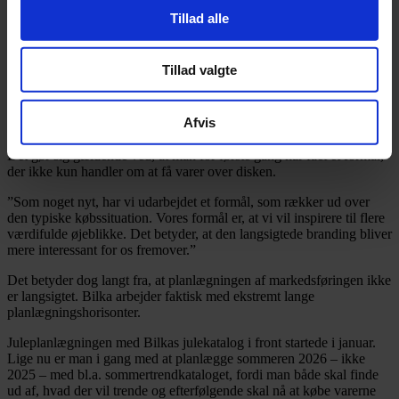
Tillad alle
Bilka vil inspirere til flere værdifulde
øjeblikke
Tillad valgte
Fremadrettet kommer man dog til at arbejde mere med et langsigtet
markedsføringsperspektiv, hvor fokus ikke kun er på salgstal, men
Afvis
hvor man ønsker at opbygge en stærkere relation til kunderne.
Det gør sig gældende ved, at man for første gang har fået et formål,
der ikke kun handler om at få varer over disken.
”Som noget nyt, har vi udarbejdet et formål, som rækker ud over
den typiske købssituation. Vores formål er, at vi vil inspirere til flere
værdifulde øjeblikke. Det betyder, at den langsigtede branding bliver
mere interessant for os fremover.”
Det betyder dog langt fra, at planlægningen af markedsføringen ikke
er langsigtet. Bilka arbejder faktisk med ekstremt lange
planlægningshorisonter.
Juleplanlægningen med Bilkas julekatalog i front startede i januar.
Lige nu er man i gang med at planlægge sommeren 2026 – ikke
2025 – med bl.a. sommertrendkataloget, fordi man både skal finde
ud af, hvad der vil trende og efterfølgende skal nå at købe varerne