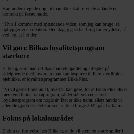
Han understregede dog, at man ikke skal forvente at lande en
kontrakt på første møde.
”Hvis I kommer med spændende viden, som jeg kan bruge, så
opbygger vi en relation. Den dag, jeg så har brug for en ydelse, så
ved jeg, at I er der.”
Vil gøre Bilkas loyalitetsprogram
stærkere
Et tiltag, som man i Bilkas marketingafdeling arbejder på
sideløbende med, hvordan man kan inspirere til flere værdifulde
øjeblikke, er loyalitetsprogrammet Bilka Plus.
”Vi vil gerne finde ud af, hvad vi kan gøre, for at Bilka Plus bliver
mere end blot et rabatprogram, så det står som et stærkt
loyalitetsprogram om nogle år. Det er ikke nemt, ellers havde vi
allerede gjort det. Det kommer vi til at bruge 2025 på af afklare.”
Fokus på lokalområdet
Endnu en fornyelse hos Bilka er, at de vil være en større spiller i