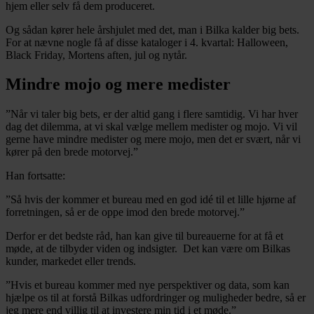
hjem eller selv få dem produceret.
Og sådan kører hele årshjulet med det, man i Bilka kalder big bets.
For at nævne nogle få af disse kataloger i 4. kvartal: Halloween,
Black Friday, Mortens aften, jul og nytår.
Mindre mojo og mere medister
”Når vi taler big bets, er der altid gang i flere samtidig. Vi har hver
dag det dilemma, at vi skal vælge mellem medister og mojo. Vi vil
gerne have mindre medister og mere mojo, men det er svært, når vi
kører på den brede motorvej.”
Han fortsatte:
”Så hvis der kommer et bureau med en god idé til et lille hjørne af
forretningen, så er de oppe imod den brede motorvej.”
Derfor er det bedste råd, han kan give til bureauerne for at få et
møde, at de tilbyder viden og indsigter. Det kan være om Bilkas
kunder, markedet eller trends.
”Hvis et bureau kommer med nye perspektiver og data, som kan
hjælpe os til at forstå Bilkas udfordringer og muligheder bedre, så er
jeg mere end villig til at investere min tid i et møde.”