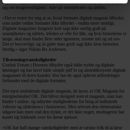
digitale magasiner, men at de måske halter lidt efter, når det drejer
sig om brugervenlighed - især på smartphones og tablets.
»Det er svært for mig at se, hvad formatet digitalt magasin tilbyder,
som andre online formater ikke tilbyder - endda mere smidigt.
Digitale magasiner fungerer kort sagt ikke særlig godt på
smartphones og tablets, teksten er ofte for lille, og hvis historierne er
lange, skal man bladre flere sider igennem, zoome ind og ud osv.
Det er besværligt, og så gider man groft sagt ikke læse historien
færdig,« siger Niklas Bo Andersen.
Tilvænningsvanskeligheder
Grafisk Forum i Horsens tilbyder også både trykte og digitale
løsninger og har lavet både simple pdf’er og skræddersyede digitale
magasiner til deres kunder. Her har de også oplevet udfordringer
forbundet med de digitale formater.
Det mest omfattende digitale magasin, de laver, er OK Magasin for
energiselskabet OK. Det bliver designet som et magasin, man kan
bladre i online, og udnytter mulighederne for brug af indlejrede
videoer og slideshows i historierne. Men selvom den elektroniske
udgave kan mere end den trykte, er det ikke noget, modtagerne har
kastet sig frådende over fra første øjekast.
»OK har haft mange vanskeligheder med at vænne folk til at læse