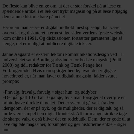
De fleste kan blive enige om, at der er stor forskel på at læse en
spændende artikel i et lækkert trykt magasin og på at læse nøjagtig
den samme historie bare på nettet.
Hvordan man serverer digitalt indhold mest spiseligt, har været
overvejet og diskuteret nærmest lige siden verdens første website
kom online i 1991. Og diskussionen fortsætter garanteret lige så
længe, det er muligt at publicere digitale tekster.
Janne Aagaard er ekstern lektor i kommunikationsdesign ved IT-
universitetet samt Bording-prisvinder for bedste magasin (Politi
2008) og tidl. redaktør for Tænk og Tænk Penge hos
Forbrugerrådet. Hvis man spørger hende, hvad den vigtigste
hovedregel er, når man laver et digitalt magasin, falder svaret
prompte:
»Fravalg, fravalg, fravalg,« siger hun, og uddyber:
»Det går galt 10 ud af 10 gange, hvis man forsøger at overføre en
printudgave direkte til nettet. Det er svært at gå væk fra den
iderigdom, der er på tryk, og de muligheder, der er digitalt, og så
turde være simpel i en digital kontekst. Alt for mange tør ikke tage
de skarpe valg, og så bliver det en rodebutik. Dem, der er gode til at
lave digitale magasiner, forsimpler og gør historierne enkle,« siger
hun.