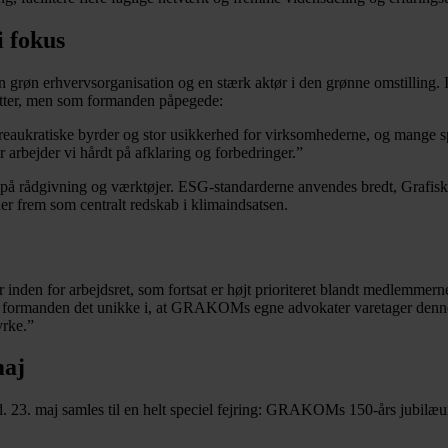
 fokus
øn erhvervsorganisation og en stærk aktør i den grønne omstilling. I 2
tter, men som formanden påpegede:
aukratiske byrder og stor usikkerhed for virksomhederne, og mange s
r arbejder vi hårdt på afklaring og forbedringer.”
 på rådgivning og værktøjer. ESG-standarderne anvendes bredt, Grafi
er frem som centralt redskab i klimaindsatsen.
den for arbejdsret, som fortsat er højt prioriteret blandt medlemmer
 formanden det unikke i, at GRAKOMs egne advokater varetager denne 
yrke.”
maj
d. 23. maj samles til en helt speciel fejring: GRAKOMs 150-års jubil