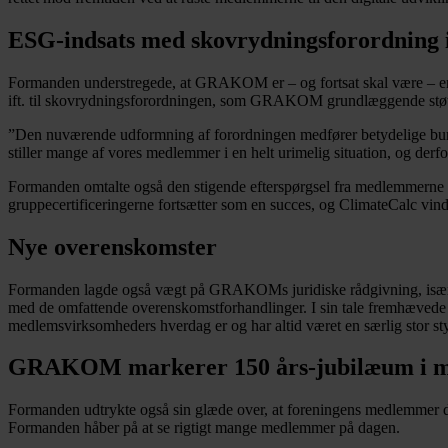
ESG-indsats med skovrydningsforordning i
Formanden understregede, at GRAKOM er – og fortsat skal være – en gr
ift. til skovrydningsforordningen, som GRAKOM grundlæggende stø
”Den nuværende udformning af forordningen medfører betydelige bure
stiller mange af vores medlemmer i en helt urimelig situation, og derfo
Formanden omtalte også den stigende efterspørgsel fra medlemmerne
gruppecertificeringerne fortsætter som en succes, og ClimateCalc vind
Nye overenskomster
Formanden lagde også vægt på GRAKOMs juridiske rådgivning, især in
med de omfattende overenskomstforhandlinger. I sin tale fremhævede
medlemsvirksomheders hverdag er og har altid været en særlig stor st
GRAKOM markerer 150 års-jubilæum i 
Formanden udtrykte også sin glæde over, at foreningens medlemmer 
Formanden håber på at se rigtigt mange medlemmer på dagen.