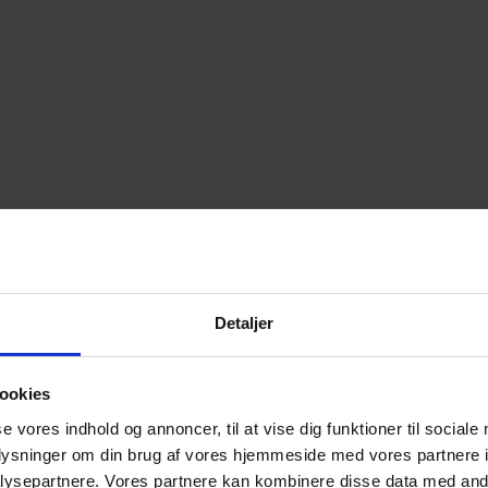
sat være – en stærk aktør i den grønne omstilling
ling: GRAKOM er – og skal forts
Detaljer
ookies
se vores indhold og annoncer, til at vise dig funktioner til sociale
oplysninger om din brug af vores hjemmeside med vores partnere i
ysepartnere. Vores partnere kan kombinere disse data med andr