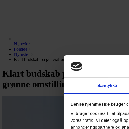
Nyheder
Forside
Nyheder
Klart budskab på generalforsamling: GRAKOM er – og skal fort
Klart budskab på generalforsam
grønne omstilling
Samtykke
Denne hjemmeside bruger c
Vi bruger cookies til at tilpas
vores trafik. Vi deler også 
annonceringspartnere og anal