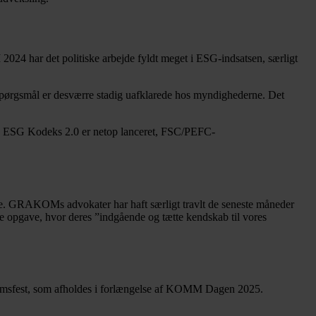
024 har det politiske arbejde fyldt meget i ESG-indsatsen, særligt
pørgsmål er desværre stadig uafklarede hos myndighederne. Det
sk ESG Kodeks 2.0 er netop lanceret, FSC/PEFC-
ne. GRAKOMs advokater har haft særligt travlt de seneste måneder
opgave, hvor deres ”indgående og tætte kendskab til vores
æumsfest, som afholdes i forlængelse af KOMM Dagen 2025.