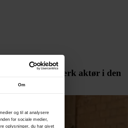
at være – en stærk aktør i den
Om
 medier og til at analysere
nden for sociale medier,
e oplysninger, du har givet