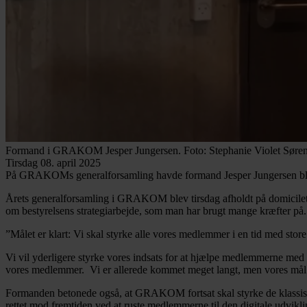
Formand i GRAKOM Jesper Jungersen. Foto: Stephanie Violet Søre
Tirsdag 08. april 2025
På GRAKOMs generalforsamling havde formand Jesper Jungersen bl.a. 
Årets generalforsamling i GRAKOM blev tirsdag afholdt på domicilet
om bestyrelsens strategiarbejde, som man har brugt mange kræfter p
”Målet er klart: Vi skal styrke alle vores medlemmer i en tid med stor
Vi vil yderligere styrke vores indsats for at hjælpe medlemmerne med 
vores medlemmer. Vi er allerede kommet meget langt, men vores mål o
Formanden betonede også, at GRAKOM fortsat skal styrke de klassiske
rettet mod fremtiden ved at ruste medlemmerne til den digitale udvikli