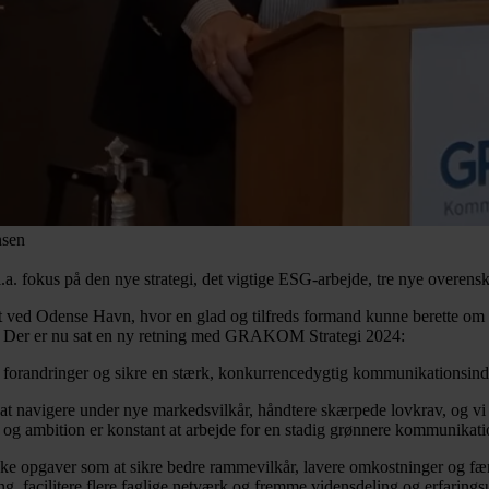
nsen
fokus på den nye strategi, det vigtige ESG-arbejde, tre nye overensk
 ved Odense Havn, hvor en glad og tilfreds formand kunne berette om
å. Der er nu sat en ny retning med GRAKOM Strategi 2024:
e forandringer og sikre en stærk, konkurrencedygtig kommunikationsindust
at navigere under nye markedsvilkår, håndtere skærpede lovkrav, og vi v
g ambition er konstant at arbejde for en stadig grønnere kommunikatio
 opgaver som at sikre bedre rammevilkår, lavere omkostninger og færre 
ng, facilitere flere faglige netværk og fremme vidensdeling og erfaring