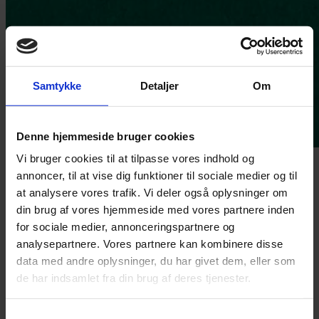
Samtykke
Detaljer
Om
Denne hjemmeside bruger cookies
Vi bruger cookies til at tilpasse vores indhold og
annoncer, til at vise dig funktioner til sociale medier og til
at analysere vores trafik. Vi deler også oplysninger om
din brug af vores hjemmeside med vores partnere inden
Redaktør
Pia Osbæck
for sociale medier, annonceringspartnere og
analysepartnere. Vores partnere kan kombinere disse
+ 45 24 27 32 38
data med andre oplysninger, du har givet dem, eller som
po@grakom.dk
de har indsamlet fra din brug af deres tjenester.
Torsdag 27. februar 2025
Et ny lovforslag indfører to markedsføringsforbud: Virksomheder
må ikke længere markedsføre klimakompensation, og private
Samtykkevalg