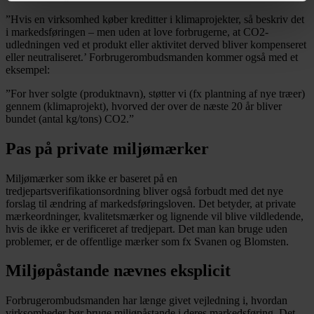
”Hvis en virksomhed køber kreditter i klimaprojekter, så beskriv det
i markedsføringen – men uden at love forbrugerne, at CO2-
udledningen ved et produkt eller aktivitet derved bliver kompenseret
eller neutraliseret.’ Forbrugerombudsmanden kommer også med et
eksempel:
”For hver solgte (produktnavn), støtter vi (fx plantning af nye træer)
gennem (klimaprojekt), hvorved der over de næste 20 år bliver
bundet (antal kg/tons) CO2.”
Pas på private miljømærker
Miljømærker som ikke er baseret på en
tredjepartsverifikationsordning bliver også forbudt med det nye
forslag til ændring af markedsføringsloven. Det betyder, at private
mærkeordninger, kvalitetsmærker og lignende vil blive vildledende,
hvis de ikke er verificeret af tredjepart. Det man kan bruge uden
problemer, er de offentlige mærker som fx Svanen og Blomsten.
Miljøpåstande nævnes eksplicit
Forbrugerombudsmanden har længe givet vejledning i, hvordan
virksomheder bør bruge miljøpåstande i deres markedsføring. Det