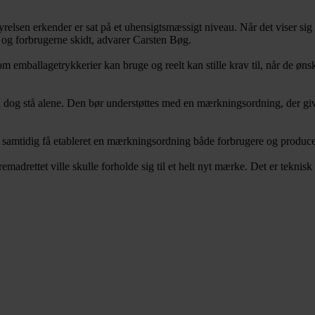
sen erkender er sat på et uhensigtsmæssigt niveau. Når det viser sig at 
 og forbrugerne skidt, advarer Carsten Bøg.
m emballagetrykkerier kan bruge og reelt kan stille krav til, når de øns
 dog stå alene. Den bør understøttes med en mærkningsordning, der gi
 og samtidig få etableret en mærkningsordning både forbrugere og produce
adrettet ville skulle forholde sig til et helt nyt mærke. Det er teknisk