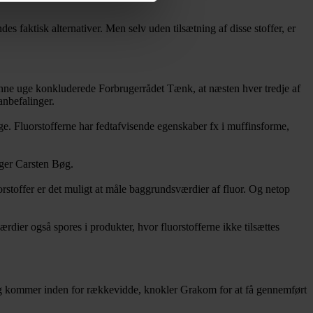
s faktisk alternativer. Men selv uden tilsætning af disse stoffer, er
denne uge konkluderede Forbrugerrådet Tænk, at næsten hver tredje af
anbefalinger.
. Fluorstofferne har fedtafvisende egenskaber fx i muffinsforme,
siger Carsten Bøg.
orstoffer er det muligt at måle baggrundsværdier af fluor. Og netop
dier også spores i produkter, hvor fluorstofferne ikke tilsættes
 dag kommer inden for rækkevidde, knokler Grakom for at få gennemført