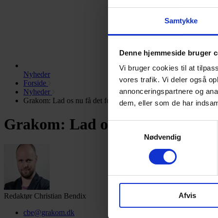
Samtykke
Denne hjemmeside bruger c
Vi bruger cookies til at tilpas
Nyheder
vores trafik. Vi deler også 
Forside
annonceringspartnere og anal
Nyheder
Grakom: Lad os nu få det forbud mod fluorstoffer
dem, eller som de har indsaml
Grakom: Lad os nu få det forbu
Samtykkevalg
Nødvendig
Afvis
Redaktør
Christian Bendix
cbe@grakom.dk