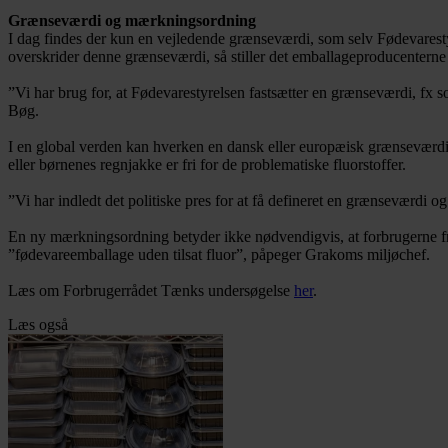
Grænseværdi og mærkningsordning
I dag findes der kun en vejledende grænseværdi, som selv Fødevarestyrel
overskrider denne grænseværdi, så stiller det emballageproducenterne
”Vi har brug for, at Fødevarestyrelsen fastsætter en grænseværdi, fx so
Bøg.
I en global verden kan hverken en dansk eller europæisk grænseværdi
eller børnenes regnjakke er fri for de problematiske fluorstoffer.
”Vi har indledt det politiske pres for at få defineret en grænseværdi
En ny mærkningsordning betyder ikke nødvendigvis, at forbrugerne frem
”fødevareemballage uden tilsat fluor”, påpeger Grakoms miljøchef.
Læs om Forbrugerrådet Tænks undersøgelse
her
.
Læs også