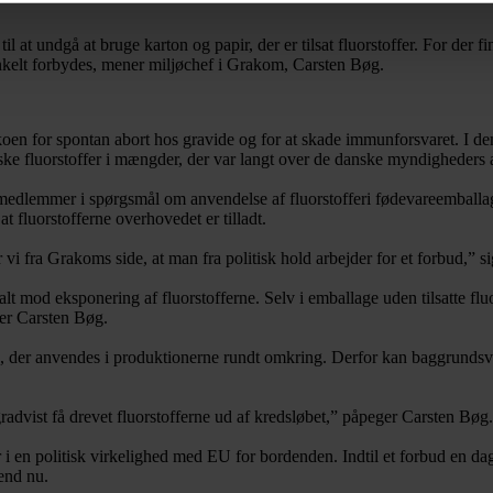
undgå at bruge karton og papir, der er tilsat fluorstoffer. For der finde
enkelt forbydes, mener miljøchef i Grakom, Carsten Bøg.
ikoen for spontan abort hos gravide og for at skade immunforsvaret. I 
ske fluorstoffer i mængder, der var langt over de danske myndigheders 
medlemmer i spørgsmål om anvendelse af fluorstofferi fødevareemballage
 fluorstofferne overhovedet er tilladt.
 vi fra Grakoms side, at man fra politisk hold arbejder for et forbud,” 
t mod eksponering af fluorstofferne. Selv i emballage uden tilsatte flu
rer Carsten Bøg.
d, der anvendes i produktionerne rundt omkring. Derfor kan baggrundsvær
gradvist få drevet fluorstofferne ud af kredsløbet,” påpeger Carsten Bøg.
ter i en politisk virkelighed med EU for bordenden. Indtil et forbud en
 end nu.