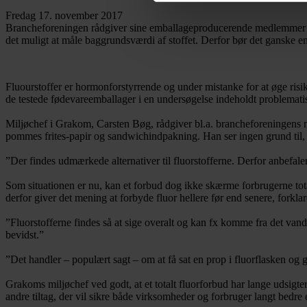
Fredag 17. november 2017
Brancheforeningen rådgiver sine emballageproducerende medlemmer til at 
det muligt at måle baggrundsværdi af stoffet. Derfor bør det ganske 
Fluourstoffer er hormonforstyrrende og under mistanke for at øge ris
de testede fødevareemballager i en undersøgelse indeholdt problemati
Miljøchef i Grakom, Carsten Bøg, rådgiver bl.a. brancheforeningens 
pommes frites-papir og sandwichindpakning. Han ser ingen grund til, at
”Der findes udmærkede alternativer til fluorstofferne. Derfor anbefaler
Som situationen er nu, kan et forbud dog ikke skærme forbrugerne total
derfor giver det mening at forbyde fluor hellere før end senere, forkla
”Fluorstofferne findes så at sige overalt og kan fx komme fra det van
bevidst.”
”Det handler – populært sagt – om at få sat en prop i fluorflasken og 
Grakoms miljøchef ved godt, at et totalt fluorforbud har lange udsig
andre tiltag, der vil sikre både virksomheder og forbruger langt bedre