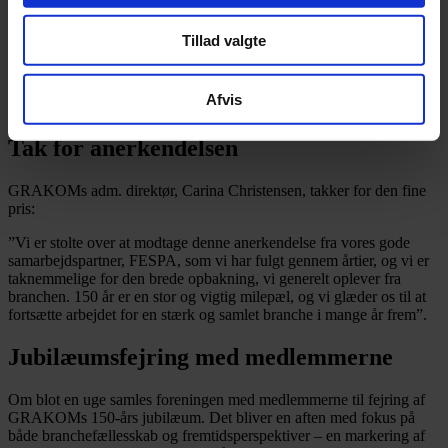
foreningen har været med til at skabe – både nationalt og
internationalt.
Tillad valgte
GRAKOM har haft et tæt samarbejde med FESPA siden
organisationens begyndelse i 1960’erne, hvor GRAKOM også var
Afvis
med til at stifte den.
Tak for anerkendelsen
GRAKOMs adm. direktør, Carina Christensen, takker for den fine
pris:
”Vi er stolte over at modtage denne anerkendelse fra vores gode
samarbejdspartner, FESPA, som vi har fulgt gennem årtier, og vi er
taknemmelige for den brede opbakning, vi generelt oplever fra
branchen. 150 år er en stor og vigtig milepæl, og vi glæder os til at
fortsætte arbejdet for en stærk og samlet branche i mange år frem”.
Jubilæumsfejring med medlemmerne
Om blot en uge samles foreningen med medlemmerne til fejring af
GRAKOMs 150-års jubilæum. Det bliver en aften med fokus på
både branchefællesskab og fremtidsperspektiver – en markering af