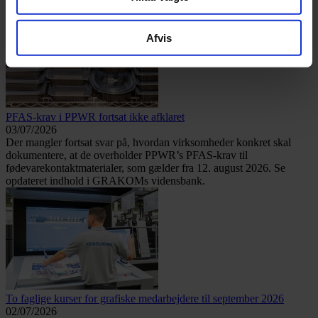
Afvis
PFAS-krav i PPWR fortsat ikke afklaret
03/07/2026
Der mangler fortsat svar på, hvordan virksomheder konkret skal
dokumentere, at de overholder PPWR’s PFAS-krav til
fødevarekontaktmaterialer, som gælder fra 12. august 2026. Se
opdateret indhold i GRAKOMs vidensbank.
To faglige kurser for grafiske medarbejdere til september 2026
02/07/2026