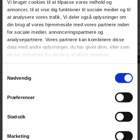
Vi bruger cookies til at tilpasse vores indhold og
annoncer, til at vise dig funktioner til sociale medier og til
at analysere vores trafik. Vi deler også oplysninger om
din brug af vores hjemmeside med vores partnere inden
for sociale medier, annonceringspartnere og
analysepartnere. Vores partnere kan kombinere disse
data med andre oplysninger, du har givet dem, eller som
de har indsamlet fra din brug af deres tjenester.
Samtykkevalg
Nødvendig
Præferencer
Redaktør
Pia Osbæck
po@grakom.dk
Statistik
Mandag 30. marts 2020
På TECHCOLLEGE i Aalborg er der gang i undervisningen,
selvom eleverne er sendt hjem.
Marketing