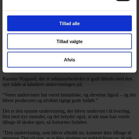
Hos TECHCOLLEGE i Aaborg er eleverne ligesom mange andre
steder sendt hjem på grund af corona. Men det betyder ikke, at
undervisningen ligger stille.
Tillad alle
Når eleverne ikke kan komme til skolen, må skolen komme til
eleverne, og derfor er der gang i den virtuelle undervisning.
”Vi forsøger at skabe en så almindelig og kendt hverdag, som vi
Tillad valgte
kan. Vi bruger livestreaming, større brug af undervisningsvideo,
fjernundervisning med Power Point-præsentationer via Microsoft
Teams, og generelt bruger vi Microsoft Teams som
Afvis
kommunikationsplatform,” siger Thomas Kristensen, som er
underviser på mediegrafikeruddannelsen.
Rasmus Nygaard, der er uddannelsesleder er godt tilfreds med den
nye måde at håndtere undervisningen på:
”Vores undervisere har været fantastiske, og eleverne ligeså – og der
bliver produceret og afviklet rigtigt gode forløb.”
Det er den samme undervisning, der bliver undervist i til hverdag,
blot med nye metoder, og det betyder også, at når man kan vende
tilbage til skolen igen, så fortsætter forløbet.
”Den undervisning, som bliver afholdt nu, kommer ikke tilbage til
eleverne. Det vil sige, at vi ikke skubber en pukkel foran os, til når