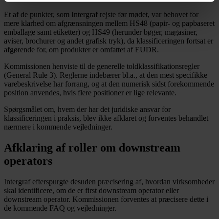
Et af de punkter, som Intergraf rejste før mødet, var behovet for
mere klarhed om afgrænsningen mellem HS48 (papir- og papbaseret
emballage samt etiketter) og HS49 (herunder bøger, magasiner,
aviser, brochurer og andet grafisk tryk), da klassificeringen fortsat er
afgørende for, om produkter er omfattet af EUDR.
Kommissionen henviste til de generelle toldklassifikationsregler
(General Rule 3). Reglerne indebærer bl.a., at den mest specifikke
varebeskrivelse har forrang, og at den numerisk sidst forekommende
position anvendes, hvis flere positioner er lige relevante.
Spørgsmålet om, hvem der har det juridiske ansvar for
klassificeringen i praksis, blev ikke afklaret og forventes behandlet
nærmere i kommende vejledninger.
Afklaring af roller om downstream
operators
Intergraf efterspurgte desuden præcisering af, hvordan virksomheder
skal identificere, om de er first downstream operator eller
downstream operator. Kommissionen forventes at præcisere dette i
de kommende FAQ og vejledninger.