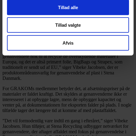
besværlig. Det rammer især folie, BigBags og Strapex, hvor
Tillad alle
afregningspriserne nu falder.
En ny EU-regel betyder, at det er blevet mere omstændigt at sende
plastaffald til genanvendelse ud af det europæiske marked. Det har
Tillad valgte
den konsekvens, at færre materialer bliver sendt ud af EU. Det
gælder især folie, Bigbags og Strapex. Derfor vil der være
overkapacitet af de materialer på det europæiske marked.
Afvis
”Det presser priserne, for der er simpelthen ikke europæiske
genanvendere nok til at recycle de overskydende materialer i
Europa, og det er altså primært folie, BigBags og Strapex, som
traditionelt er sendt ud af EU,” siger Vibeke Jacobsen, der er
produktområdeansvarlig for genanvendelse af plast i Stena
Danmark.
For GRAKOMs medlemmer betyder det, at afsætningspriser på de
materialer er faldet kraftigt. Det skyldes at genanvenderne ikke er
interesseret i at opbygge lagre, mens de opbygger kapacitet og
venter på, at dokumentationen for eksporten falder på plads. I nogle
tilfælde tager det længere tid at komme af med plastaffaldet.
”Det vil formodentlig vare indtil en gang i efteråret,” siger Vibeke
Jacobsen. Hun tilføjer, at Stena Recycling udbygger netværket for
genanvendere, der aftager affaldet med fokus på genanvendelse i