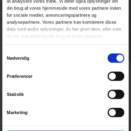
at analysere vores trafik. Vi deler også oplysninger om
din brug af vores hjemmeside med vores partnere inden
for sociale medier, annonceringspartnere og
analysepartnere. Vores partnere kan kombinere disse
data med andre oplysninger, du har givet dem, eller som
de har indsamlet fra din brug af deres tjenester.
Samtykkevalg
Nødvendig
Plastgranulat
Præferencer
Statistik
Redaktør
Pia Osbæck
+ 45 24 27 32 38
Marketing
po@grakom.dk
Fredag 12. juni 2026
Mere plastaffald forbliver i Europa, fordi eksporten er blevet mere