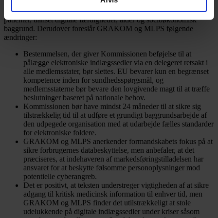
GRAKOM og MLPS fremhæver, at den komplementære løsning
sikrer, at kritisk medicinsk information altid er tilgængelig for alle
patienter, uanset digitale færdigheder, alder og socioøkonomisk
baggrund. Derudover foreslår GRAKOM og MLPS følgende
ændringer:
Bestemmelsen, der giver Kommissionen beføjelse til at
pålægge elektroniske indlægssedler via en delegeret retsakt i
alle medlemsstater, bør slettes. EU bevarer kun en begrænset
kompetence inden for sundhedsspørgsmål, og
medlemsstaterne bør bevare den lovgivende magt til at træffe
beslutninger baseret på nationale behov.
Kommissionen bør have mindst 24 måneder til at sikre sig
tilstrækkelig tid til at udføre et grundigt baggrundsarbejde af
den udpegede organisation med at udarbejde fælles standarder
for elektroniske foldere.
GRAKOM og MLPS anerkender formandskabets fokus på at
sikre forbrugernes databeskyttelse, men anbefaler, at det
præciseres, at indehaveren af markedsføringstilladelsen har
ansvaret for at beskytte følsomme personoplysninger mod
potentielle cyberangreb.
Det er positivt, at teksten understreger vigtigheden af at sikre
adgang til kritisk medicinsk information til enhver tid, men
GRAKOM og MLPS finder det utilstrækkeligt at stole
udelukkende på digitale indlægssedler under kriser såsom