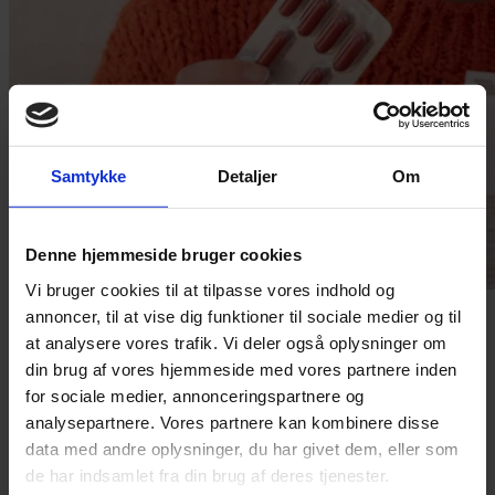
Samtykke
Detaljer
Om
Denne hjemmeside bruger cookies
Vi bruger cookies til at tilpasse vores indhold og
Foto: Colourbox
annoncer, til at vise dig funktioner til sociale medier og til
at analysere vores trafik. Vi deler også oplysninger om
din brug af vores hjemmeside med vores partnere inden
for sociale medier, annonceringspartnere og
analysepartnere. Vores partnere kan kombinere disse
Redaktør
Pia Osbæck
data med andre oplysninger, du har givet dem, eller som
+ 45 24 27 32 38
de har indsamlet fra din brug af deres tjenester.
po@grakom.dk