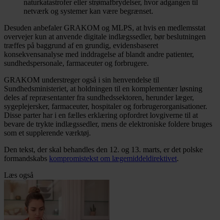
naturkatastrofer eller strømafbrydelser, hvor adgangen til
netværk og systemer kan være begrænset.
Desuden anbefaler GRAKOM og MLPS, at hvis en medlemsstat
overvejer kun at anvende digitale indlægssedler, bør beslutningen
træffes på baggrund af en grundig, evidensbaseret
konsekvensanalyse med inddragelse af blandt andre patienter,
sundhedspersonale, farmaceuter og forbrugere.
GRAKOM understreger også i sin henvendelse til
Sundhedsministeriet, at holdningen til en komplementær løsning
deles af repræsentanter fra sundhedssektoren, herunder læger,
sygeplejersker, farmaceuter, hospitaler og forbrugerorganisationer.
Disse parter har i en fælles erklæring opfordret lovgiverne til at
bevare de trykte indlægssedler, mens de elektroniske foldere bruges
som et supplerende værktøj.
Den tekst, der skal behandles den 12. og 13. marts, er det polske
formandskabs
kompromistekst om lægemiddeldirektivet
.
Læs også