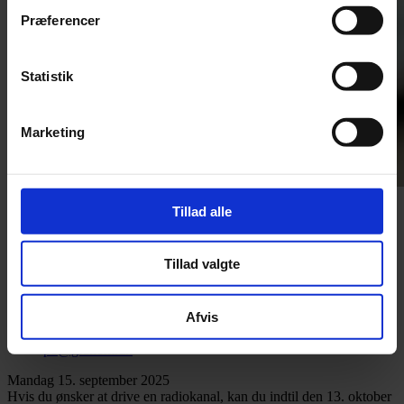
Præferencer
Statistik
Marketing
Foto: Colourbox
Tillad alle
Tillad valgte
Redaktør
Pia Osbæck
Afvis
+ 45 24 27 32 38
po@grakom.dk
Mandag 15. september 2025
Hvis du ønsker at drive en radiokanal, kan du indtil den 13. oktober