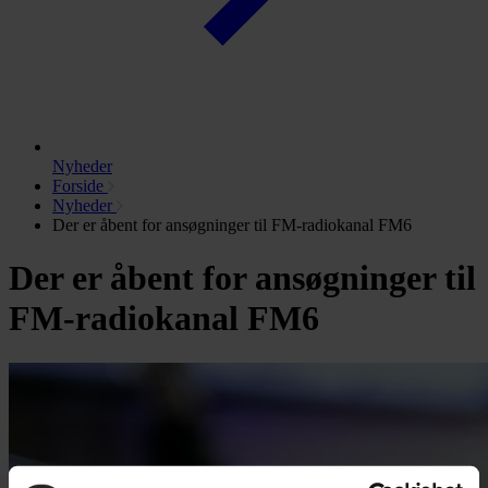
Nyheder
Forside
Nyheder
Der er åbent for ansøgninger til FM-radiokanal FM6
Der er åbent for ansøgninger til
FM-radiokanal FM6