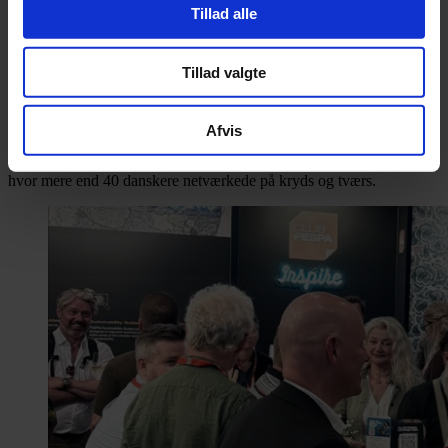
type konkurrencer. Men uanset resultatet er det altid fedt at møde de
Tillad alle
dygtige wrappere fra hele verden og være med til at sætte Danmark
på verdenskortet inden for branchen,” siger Filip Sørensen.
Tillad valgte
Danskerne har generelt markeret sig stærkt i konkurrencen de senere
år. Udover Filip Sørensens VM-titel sidste år blev Simon Manley
Jokumsen verdensmester i2023.
Afvis
GRAKOM og FESPA Denmark havde selvfølgelig som sædvanlig
arrangeret en medlemstur til messen i Barcelona samt en reception,
hvor mere end 40 danskere netværkede på kryds og tværs.