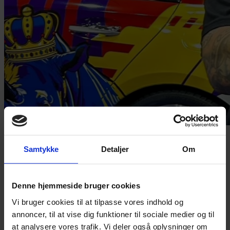
Simon Manley Jokumsen fik en flot tredjeplads ved
verdensmesterskabet i wrapping. Foto: Michael Brochmann
Samtykke
Detaljer
Om
Denne hjemmeside bruger cookies
Redaktør
Pia Osbæck
Vi bruger cookies til at tilpasse vores indhold og
annoncer, til at vise dig funktioner til sociale medier og til
+ 45 24 27 32 38
at analysere vores trafik. Vi deler også oplysninger om
po@grakom.dk