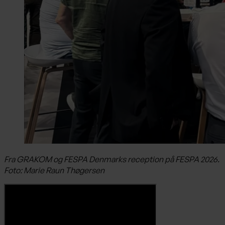
Fra GRAKOM og FESPA Denmarks reception på FESPA 2026.
Foto: Marie Raun Thøgersen