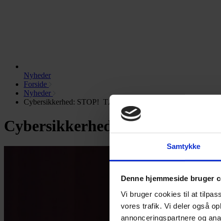
Nyheder
Forside
Nyheder
Cybersikkerhed: STOP! TÆNK! TAG ACTION!
Cybersikkerhed: STOP! TÆ
Samtykke
Denne hjemmeside bruger c
Vi bruger cookies til at tilpas
vores trafik. Vi deler også 
annonceringspartnere og anal