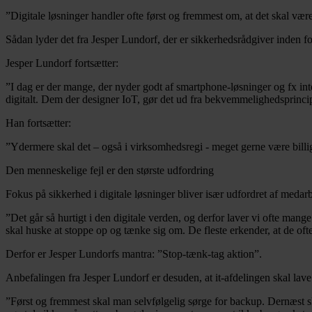
”Digitale løsninger handler ofte først og fremmest om, at det skal væ
Sådan lyder det fra Jesper Lundorf, der er sikkerhedsrådgiver inden f
Jesper Lundorf fortsætter:
”I dag er der mange, der nyder godt af smartphone-løsninger og fx inter
digitalt. Dem der designer IoT, gør det ud fra bekvemmelighedsprincipp
Han fortsætter:
”Ydermere skal det – også i virksomhedsregi - meget gerne være billigt
Den menneskelige fejl er den største udfordring
Fokus på sikkerhed i digitale løsninger bliver især udfordret af medar
”Det går så hurtigt i den digitale verden, og derfor laver vi ofte mange 
skal huske at stoppe op og tænke sig om. De fleste erkender, at de ofte
Derfor er Jesper Lundorfs mantra: ”Stop-tænk-tag aktion”.
Anbefalingen fra Jesper Lundorf er desuden, at it-afdelingen skal lave
”Først og fremmest skal man selvfølgelig sørge for backup. Dernæst s