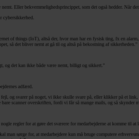
re nemt. Eller bekvemmelighedsprincippet, som det også hedder. Når det
or cybersikkerhed.
net of things (IoT), altså der, hvor man har en fysisk ting, fx en alarm,
et, så det bliver nemt at gå til og altså på bekostning af sikkerheden.”
, og det kan ikke både være nemt, billigt og sikkert.”
bejdernes adfærd.
fejl, og svarer på noget, vi ikke skulle svare på, eller klikker på et link
 bare scanner overskriften, fordi vi får så mange mails, og så skynder ma
 nogle regler for at gøre det sværere for medarbejderne at komme til at 
kal man sørge for, at medarbejdere kun må bruge computere erhvervsmæs