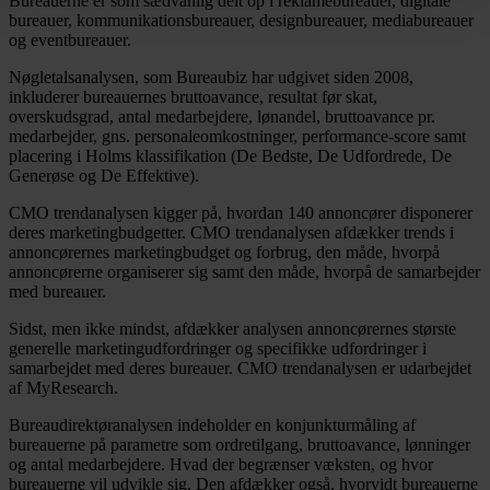
Bureauerne er som sædvanlig delt op i reklamebureauer, digitale
bureauer, kommunikationsbureauer, designbureauer, mediabureauer
og eventbureauer.
Nøgletalsanalysen, som Bureaubiz har udgivet siden 2008,
inkluderer bureauernes bruttoavance, resultat før skat,
overskudsgrad, antal medarbejdere, lønandel, bruttoavance pr.
medarbejder, gns. personaleomkostninger, performance-score samt
placering i Holms klassifikation (De Bedste, De Udfordrede, De
Generøse og De Effektive).
CMO trendanalysen kigger på, hvordan 140 annoncører disponerer
deres marketingbudgetter. CMO trendanalysen afdækker trends i
annoncørernes marketingbudget og forbrug, den måde, hvorpå
annoncørerne organiserer sig samt den måde, hvorpå de samarbejder
med bureauer.
Sidst, men ikke mindst, afdækker analysen annoncørernes største
generelle marketingudfordringer og specifikke udfordringer i
samarbejdet med deres bureauer. CMO trendanalysen er udarbejdet
af MyResearch.
Bureaudirektøranalysen indeholder en konjunkturmåling af
bureauerne på parametre som ordretilgang, bruttoavance, lønninger
og antal medarbejdere. Hvad der begrænser væksten, og hvor
bureauerne vil udvikle sig. Den afdækker også, hvorvidt bureauerne