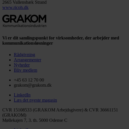
2665 Vallensbæk Strand
www.ricoh.dk
Vi er dit samlingspunkt for virksomheder, der arbejder med
kommunikationsløsninger
Rådgivning
Arrangementer
Nyheder
Bliv medlem
+45 63 12 70 00
grakom@grakom.dk
LinkedIn
Læs det nyeste magasin
CVR 15108533 (GRAKOM Arbejdsgivere) & CVR 36661151
(GRAKOM)
Møllekajen 7, 3. th.
5000 Odense C