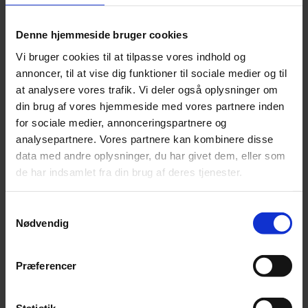
Denne hjemmeside bruger cookies
Vi bruger cookies til at tilpasse vores indhold og
annoncer, til at vise dig funktioner til sociale medier og til
at analysere vores trafik. Vi deler også oplysninger om
Leverandører
din brug af vores hjemmeside med vores partnere inden
Forside
for sociale medier, annonceringspartnere og
Medlemsfordele
analysepartnere. Vores partnere kan kombinere disse
Leverandører
Ricoh
data med andre oplysninger, du har givet dem, eller som
de har indsamlet fra din brug af deres tjenester.
Samtykkevalg
Nødvendig
Kontaktperson
Steen Berner Sørensen Vevest
Præferencer
+45 24 48 11 63
steen.vevest@ricoh.dk