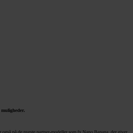
e muligheder.
 ser også på de nyeste partner-modeller som fx Nano Banana, der giver