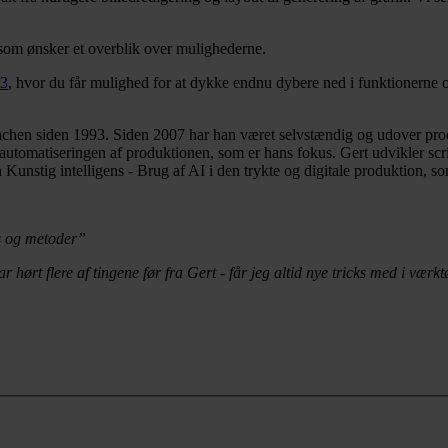
 som ønsker et overblik over mulighederne.
13
, hvor du får mulighed for at dykke endnu dybere ned i funktionerne 
chen siden 1993. Siden 2007 har han været selvstændig og udover produ
 automatiseringen af produktionen, som er hans fokus. Gert udvikler scr
 Kunstig intelligens - Brug af AI i den trykte og digitale produktion, s
ps og metoder”
r hørt flere af tingene før fra Gert - får jeg altid nye tricks med i værk