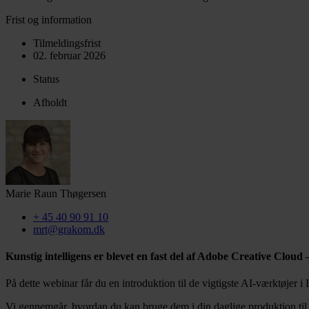
Frist og information
Tilmeldingsfrist
02. februar 2026
Status
Afholdt
Marie Raun Thøgersen
+ 45 40 90 91 10
mrt@grakom.dk
Kunstig intelligens er blevet en fast del af Adobe Creative Cloud
På dette webinar får du en introduktion til de vigtigste AI-værktøjer i 
Vi gennemgår, hvordan du kan bruge dem i din daglige produktion til al